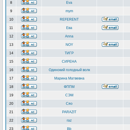
8
Eva
9
mym
10
REFERENT
11
Ева
12
Anna
13
NOY
14
ТИГР
15
СИРЕНА
16
Одинокий голодный волк
17
Марина Матвевна
18
ФППМ
19
СЭМ
20
Сяо
21
PARAZIT
22
raz
23
Bb