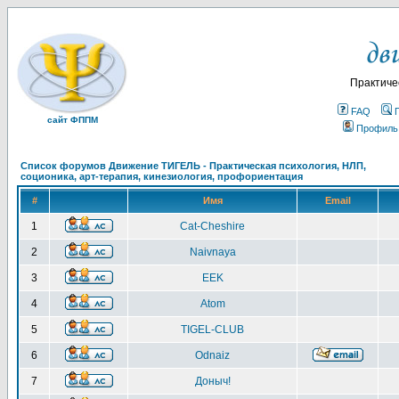
Практиче
FAQ
сайт ФППМ
Профиль
Список форумов Движение ТИГЕЛЬ - Практическая психология, НЛП,
соционика, арт-терапия, кинезиология, профориентация
#
Имя
Email
1
Cat-Cheshire
2
Naivnaya
3
EEK
4
Atom
5
TIGEL-CLUB
6
Odnaiz
7
Доныч!