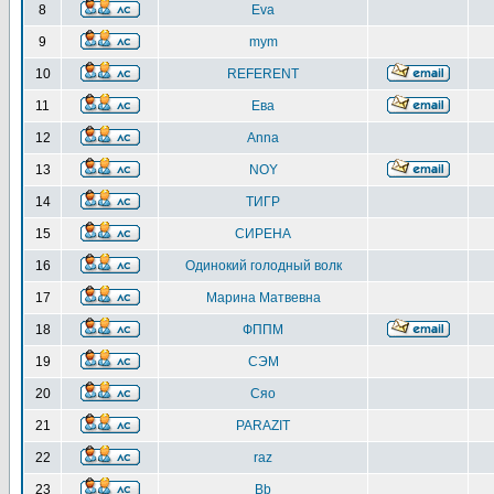
8
Eva
9
mym
10
REFERENT
11
Ева
12
Anna
13
NOY
14
ТИГР
15
СИРЕНА
16
Одинокий голодный волк
17
Марина Матвевна
18
ФППМ
19
СЭМ
20
Сяо
21
PARAZIT
22
raz
23
Bb