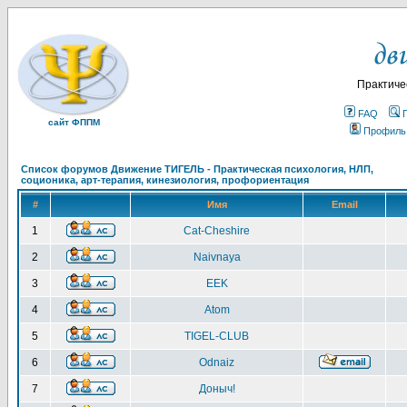
Практиче
FAQ
сайт ФППМ
Профиль
Список форумов Движение ТИГЕЛЬ - Практическая психология, НЛП,
соционика, арт-терапия, кинезиология, профориентация
#
Имя
Email
1
Cat-Cheshire
2
Naivnaya
3
EEK
4
Atom
5
TIGEL-CLUB
6
Odnaiz
7
Доныч!