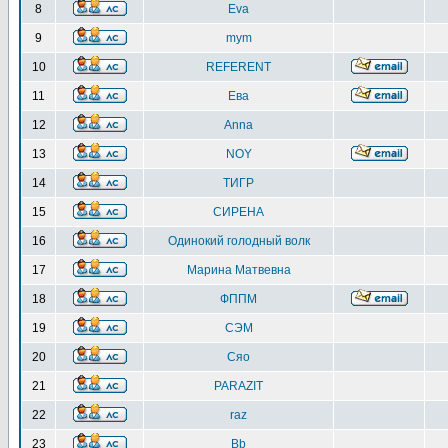
8
Eva
9
mym
10
REFERENT
11
Ева
12
Anna
13
NOY
14
ТИГР
15
СИРЕНА
16
Одинокий голодный волк
17
Марина Матвевна
18
ФППМ
19
СЭМ
20
Сяо
21
PARAZIT
22
raz
23
Bb