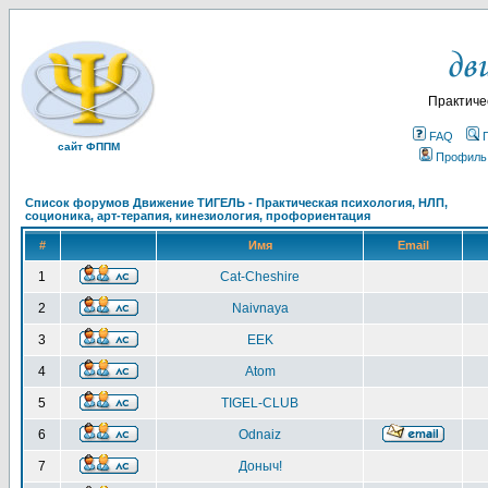
Практиче
FAQ
сайт ФППМ
Профиль
Список форумов Движение ТИГЕЛЬ - Практическая психология, НЛП,
соционика, арт-терапия, кинезиология, профориентация
#
Имя
Email
1
Cat-Cheshire
2
Naivnaya
3
EEK
4
Atom
5
TIGEL-CLUB
6
Odnaiz
7
Доныч!