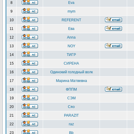
8
Eva
9
mym
10
REFERENT
11
Ева
12
Anna
13
NOY
14
ТИГР
15
СИРЕНА
16
Одинокий голодный волк
17
Марина Матвевна
18
ФППМ
19
СЭМ
20
Сяо
21
PARAZIT
22
raz
23
Bb