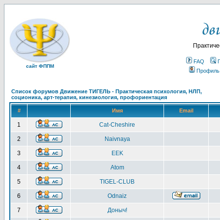
Практиче
FAQ
сайт ФППМ
Профиль
Список форумов Движение ТИГЕЛЬ - Практическая психология, НЛП,
соционика, арт-терапия, кинезиология, профориентация
#
Имя
Email
1
Cat-Cheshire
2
Naivnaya
3
EEK
4
Atom
5
TIGEL-CLUB
6
Odnaiz
7
Доныч!