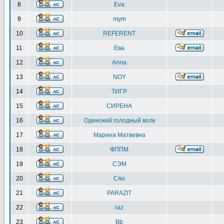
8
Eva
9
mym
10
REFERENT
11
Ева
12
Anna
13
NOY
14
ТИГР
15
СИРЕНА
16
Одинокий голодный волк
17
Марина Матвевна
18
ФППМ
19
СЭМ
20
Сяо
21
PARAZIT
22
raz
23
Bb