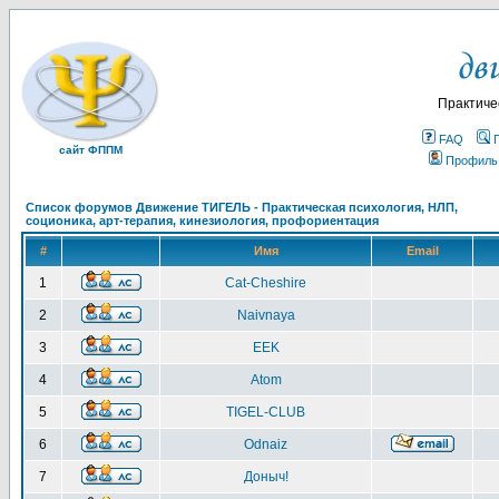
Практиче
FAQ
сайт ФППМ
Профиль
Список форумов Движение ТИГЕЛЬ - Практическая психология, НЛП,
соционика, арт-терапия, кинезиология, профориентация
#
Имя
Email
1
Cat-Cheshire
2
Naivnaya
3
EEK
4
Atom
5
TIGEL-CLUB
6
Odnaiz
7
Доныч!