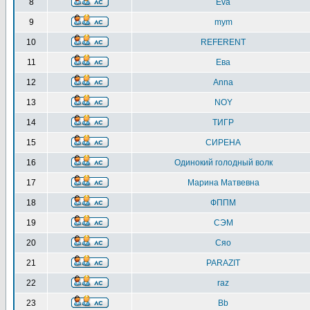
8
Eva
9
mym
10
REFERENT
11
Ева
12
Anna
13
NOY
14
ТИГР
15
СИРЕНА
16
Одинокий голодный волк
17
Марина Матвевна
18
ФППМ
19
СЭМ
20
Сяо
21
PARAZIT
22
raz
23
Bb