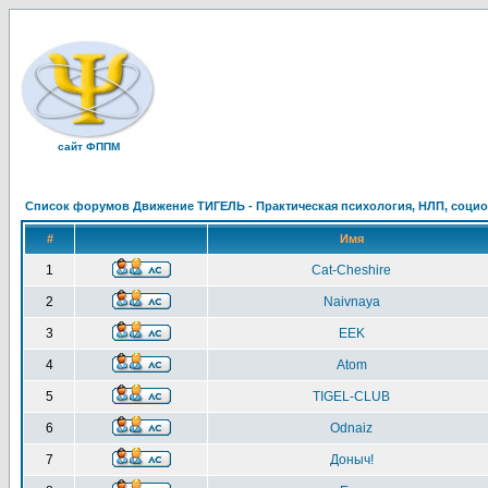
сайт ФППМ
Список форумов Движение ТИГЕЛЬ - Практическая психология, НЛП, социон
#
Имя
1
Cat-Cheshire
2
Naivnaya
3
EEK
4
Atom
5
TIGEL-CLUB
6
Odnaiz
7
Доныч!