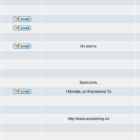
Из инета
Брюссель
г.Москва, ул.Корчагина 7а
http://www.wanderlog.ru/