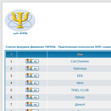
сайт ФППМ
Список форумов Движение ТИГЕЛЬ - Практическая психология, НЛП, социон
#
Имя
1
Cat-Cheshire
2
Naivnaya
3
EEK
4
Atom
5
TIGEL-CLUB
6
Odnaiz
7
Доныч!