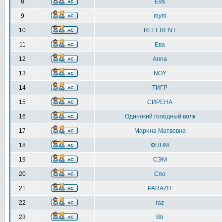
8
Eva
9
mym
10
REFERENT
11
Ева
12
Anna
13
NOY
14
ТИГР
15
СИРЕНА
16
Одинокий голодный волк
17
Марина Матвевна
18
ФППМ
19
СЭМ
20
Сяо
21
PARAZIT
22
raz
23
Bb