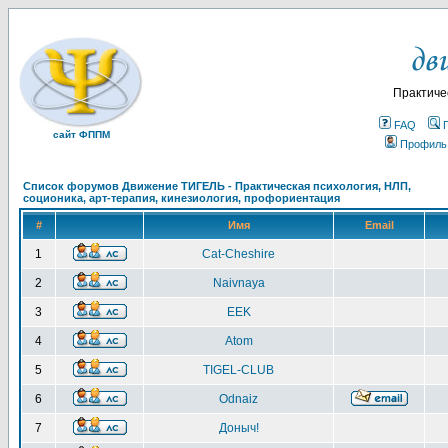
Практиче
FAQ
сайт ФППМ
Профиль
Список форумов Движение ТИГЕЛЬ - Практическая психология, НЛП,
соционика, арт-терапия, кинезиология, профориентация
#
Имя
Email
1
Cat-Cheshire
2
Naivnaya
3
EEK
4
Atom
5
TIGEL-CLUB
6
Odnaiz
7
Доныч!