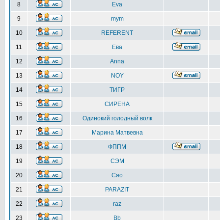
8
Eva
9
mym
10
REFERENT
11
Ева
12
Anna
13
NOY
14
ТИГР
15
СИРЕНА
16
Одинокий голодный волк
17
Марина Матвевна
18
ФППМ
19
СЭМ
20
Сяо
21
PARAZIT
22
raz
23
Bb