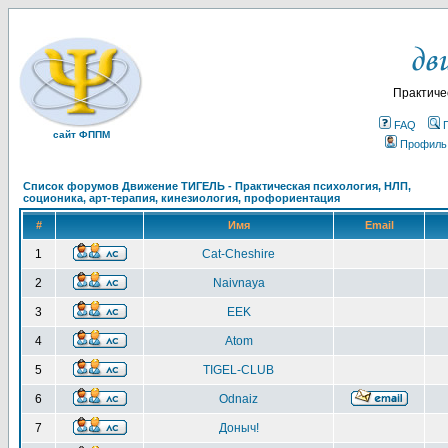
Практиче
FAQ
сайт ФППМ
Профиль
Список форумов Движение ТИГЕЛЬ - Практическая психология, НЛП,
соционика, арт-терапия, кинезиология, профориентация
#
Имя
Email
1
Cat-Cheshire
2
Naivnaya
3
EEK
4
Atom
5
TIGEL-CLUB
6
Odnaiz
7
Доныч!