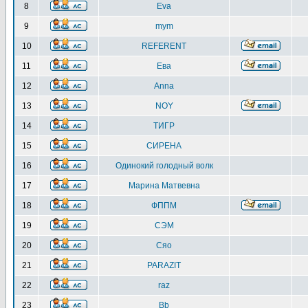
8
Eva
9
mym
10
REFERENT
11
Ева
12
Anna
13
NOY
14
ТИГР
15
СИРЕНА
16
Одинокий голодный волк
17
Марина Матвевна
18
ФППМ
19
СЭМ
20
Сяо
21
PARAZIT
22
raz
23
Bb