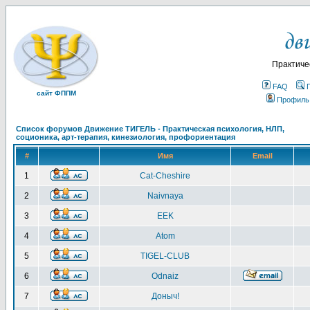
Практиче
FAQ
сайт ФППМ
Профиль
Список форумов Движение ТИГЕЛЬ - Практическая психология, НЛП,
соционика, арт-терапия, кинезиология, профориентация
#
Имя
Email
1
Cat-Cheshire
2
Naivnaya
3
EEK
4
Atom
5
TIGEL-CLUB
6
Odnaiz
7
Доныч!