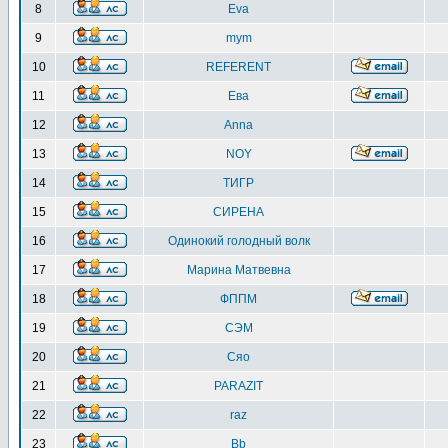
8
Eva
9
mym
10
REFERENT
11
Ева
12
Anna
13
NOY
14
ТИГР
15
СИРЕНА
16
Одинокий голодный волк
17
Марина Матвевна
18
ФППМ
19
СЭМ
20
Сяо
21
PARAZIT
22
raz
23
Bb