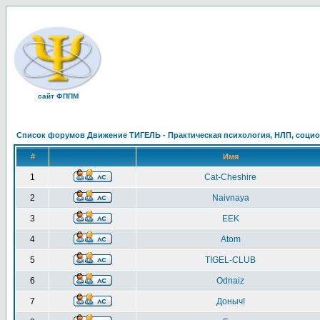
сайт ФППМ
Список форумов Движение ТИГЕЛЬ - Практическая психология, НЛП, социон
#
Имя
1
Cat-Cheshire
2
Naivnaya
3
EEK
4
Atom
5
TIGEL-CLUB
6
Odnaiz
7
Доныч!