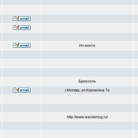
Из инета
Брюссель
г.Москва, ул.Корчагина 7а
http://www.wanderlog.ru/