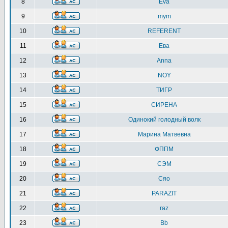
8
Eva
9
mym
10
REFERENT
11
Ева
12
Anna
13
NOY
14
ТИГР
15
СИРЕНА
16
Одинокий голодный волк
17
Марина Матвевна
18
ФППМ
19
СЭМ
20
Сяо
21
PARAZIT
22
raz
23
Bb