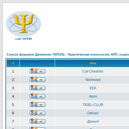
сайт ФППМ
Список форумов Движение ТИГЕЛЬ - Практическая психология, НЛП, социон
#
Имя
1
Cat-Cheshire
2
Naivnaya
3
EEK
4
Atom
5
TIGEL-CLUB
6
Odnaiz
7
Доныч!