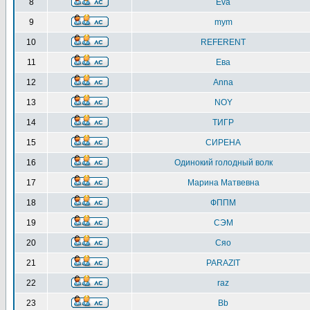
8
Eva
9
mym
10
REFERENT
11
Ева
12
Anna
13
NOY
14
ТИГР
15
СИРЕНА
16
Одинокий голодный волк
17
Марина Матвевна
18
ФППМ
19
СЭМ
20
Сяо
21
PARAZIT
22
raz
23
Bb