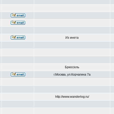
Из инета
Брюссель
г.Москва, ул.Корчагина 7а
http://www.wanderlog.ru/