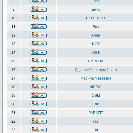
8
Eva
9
mym
10
REFERENT
11
Ева
12
Anna
13
NOY
14
ТИГР
15
СИРЕНА
16
Одинокий голодный волк
17
Марина Матвевна
18
ФППМ
19
СЭМ
20
Сяо
21
PARAZIT
22
raz
23
Bb