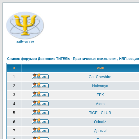
сайт ФППМ
Список форумов Движение ТИГЕЛЬ - Практическая психология, НЛП, социон
#
Имя
1
Cat-Cheshire
2
Naivnaya
3
EEK
4
Atom
5
TIGEL-CLUB
6
Odnaiz
7
Доныч!