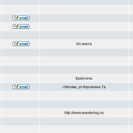
Из инета
Брюссель
г.Москва, ул.Корчагина 7а
http://www.wanderlog.ru/