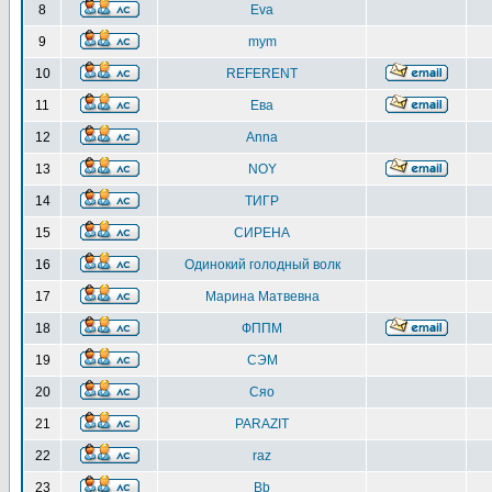
8
Eva
9
mym
10
REFERENT
11
Ева
12
Anna
13
NOY
14
ТИГР
15
СИРЕНА
16
Одинокий голодный волк
17
Марина Матвевна
18
ФППМ
19
СЭМ
20
Сяо
21
PARAZIT
22
raz
23
Bb