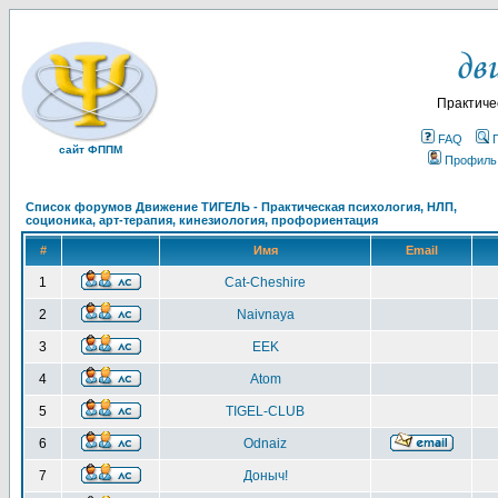
Практиче
FAQ
сайт ФППМ
Профиль
Список форумов Движение ТИГЕЛЬ - Практическая психология, НЛП,
соционика, арт-терапия, кинезиология, профориентация
#
Имя
Email
1
Cat-Cheshire
2
Naivnaya
3
EEK
4
Atom
5
TIGEL-CLUB
6
Odnaiz
7
Доныч!