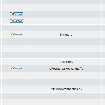
Из инета
Брюссель
г.Москва, ул.Корчагина 7а
http://www.wanderlog.ru/