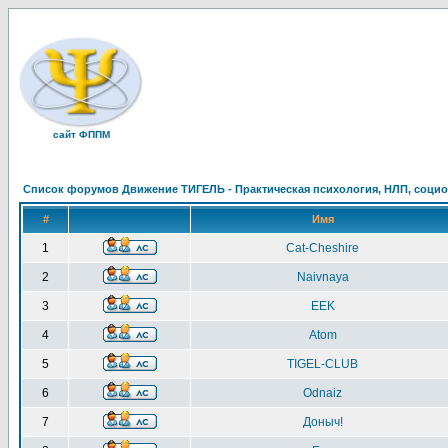
сайт ФППМ
Список форумов Движение ТИГЕЛЬ - Практическая психология, НЛП, социон
#
Имя
1
Cat-Cheshire
2
Naivnaya
3
EEK
4
Atom
5
TIGEL-CLUB
6
Odnaiz
7
Доныч!