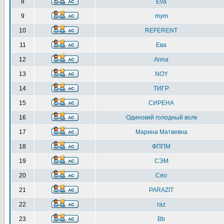
8
Eva
9
mym
10
REFERENT
11
Ева
12
Anna
13
NOY
14
ТИГР
15
СИРЕНА
16
Одинокий голодный волк
17
Марина Матвевна
18
ФППМ
19
СЭМ
20
Сяо
21
PARAZIT
22
raz
23
Bb