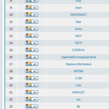
8
Eva
9
mym
10
REFERENT
11
Ева
12
Anna
13
NOY
14
ТИГР
15
СИРЕНА
16
Одинокий голодный волк
17
Марина Матвевна
18
ФППМ
19
СЭМ
20
Сяо
21
PARAZIT
22
raz
23
Bb