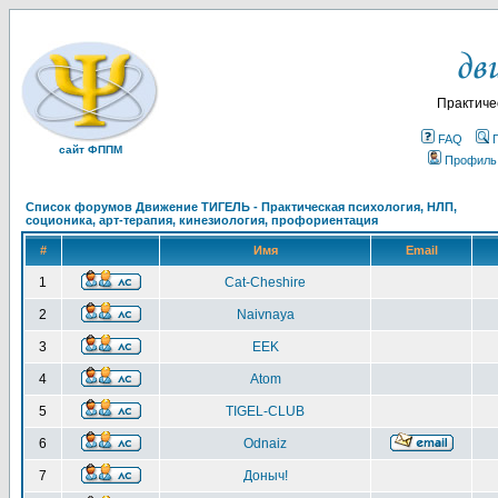
Практиче
FAQ
сайт ФППМ
Профиль
Список форумов Движение ТИГЕЛЬ - Практическая психология, НЛП,
соционика, арт-терапия, кинезиология, профориентация
#
Имя
Email
1
Cat-Cheshire
2
Naivnaya
3
EEK
4
Atom
5
TIGEL-CLUB
6
Odnaiz
7
Доныч!