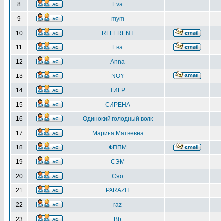
8
Eva
9
mym
10
REFERENT
11
Ева
12
Anna
13
NOY
14
ТИГР
15
СИРЕНА
16
Одинокий голодный волк
17
Марина Матвевна
18
ФППМ
19
СЭМ
20
Сяо
21
PARAZIT
22
raz
23
Bb