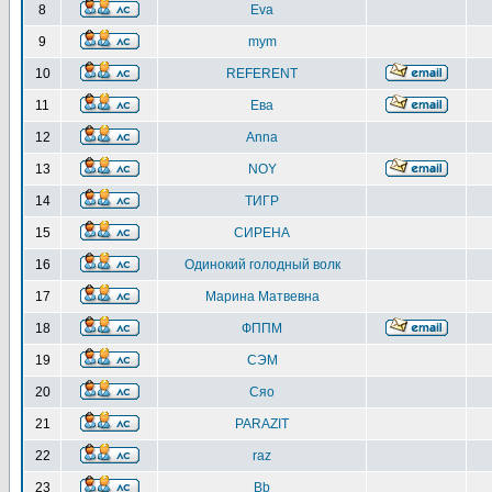
8
Eva
9
mym
10
REFERENT
11
Ева
12
Anna
13
NOY
14
ТИГР
15
СИРЕНА
16
Одинокий голодный волк
17
Марина Матвевна
18
ФППМ
19
СЭМ
20
Сяо
21
PARAZIT
22
raz
23
Bb