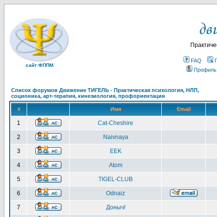
Практиче
FAQ
сайт ФППМ
Профиль
Список форумов Движение ТИГЕЛЬ - Практическая психология, НЛП,
соционика, арт-терапия, кинезиология, профориентация
#
Имя
Email
1
Cat-Cheshire
2
Naivnaya
3
EEK
4
Atom
5
TIGEL-CLUB
6
Odnaiz
7
Доныч!