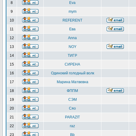
8
Eva
9
mym
10
REFERENT
11
Ева
12
Anna
13
NOY
14
ТИГР
15
СИРЕНА
16
Одинокий голодный волк
17
Марина Матвевна
18
ФППМ
19
СЭМ
20
Сяо
21
PARAZIT
22
raz
23
Bb