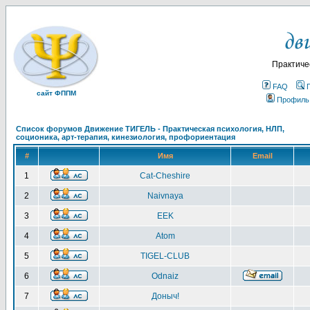
Практиче
FAQ
сайт ФППМ
Профиль
Список форумов Движение ТИГЕЛЬ - Практическая психология, НЛП,
соционика, арт-терапия, кинезиология, профориентация
#
Имя
Email
1
Cat-Cheshire
2
Naivnaya
3
EEK
4
Atom
5
TIGEL-CLUB
6
Odnaiz
7
Доныч!