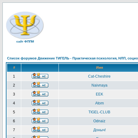
сайт ФППМ
Список форумов Движение ТИГЕЛЬ - Практическая психология, НЛП, социон
#
Имя
1
Cat-Cheshire
2
Naivnaya
3
EEK
4
Atom
5
TIGEL-CLUB
6
Odnaiz
7
Доныч!