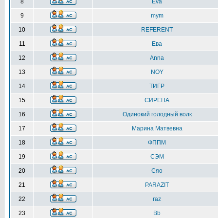
8
Eva
9
mym
10
REFERENT
11
Ева
12
Anna
13
NOY
14
ТИГР
15
СИРЕНА
16
Одинокий голодный волк
17
Марина Матвевна
18
ФППМ
19
СЭМ
20
Сяо
21
PARAZIT
22
raz
23
Bb