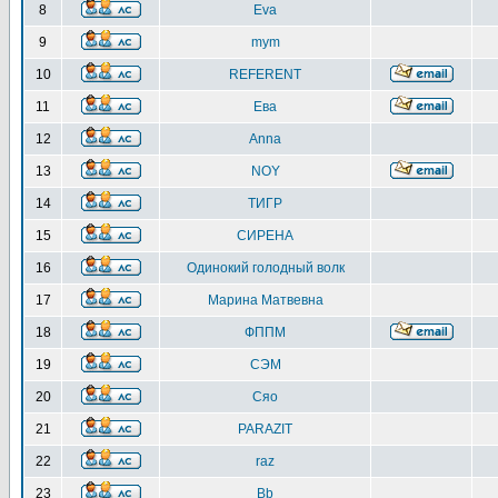
8
Eva
9
mym
10
REFERENT
11
Ева
12
Anna
13
NOY
14
ТИГР
15
СИРЕНА
16
Одинокий голодный волк
17
Марина Матвевна
18
ФППМ
19
СЭМ
20
Сяо
21
PARAZIT
22
raz
23
Bb