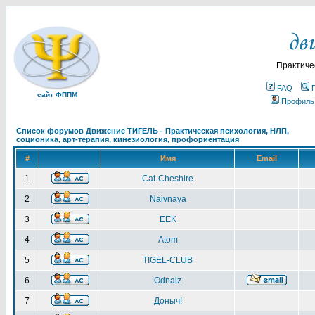
Практиче
FAQ
сайт ФППМ
Профиль
Список форумов Движение ТИГЕЛЬ - Практическая психология, НЛП,
соционика, арт-терапия, кинезиология, профориентация
#
Имя
Email
1
Cat-Cheshire
2
Naivnaya
3
EEK
4
Atom
5
TIGEL-CLUB
6
Odnaiz
7
Доныч!