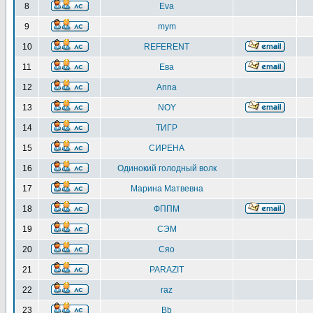
8
Eva
9
mym
10
REFERENT
11
Ева
12
Anna
13
NOY
14
ТИГР
15
СИРЕНА
16
Одинокий голодный волк
17
Марина Матвевна
18
ФППМ
19
СЭМ
20
Сяо
21
PARAZIT
22
raz
23
Bb