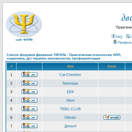
Практиче
FAQ
сайт ФППМ
Профиль
Список форумов Движение ТИГЕЛЬ - Практическая психология, НЛП,
соционика, арт-терапия, кинезиология, профориентация
#
Имя
Email
1
Cat-Cheshire
2
Naivnaya
3
EEK
4
Atom
5
TIGEL-CLUB
6
Odnaiz
7
Доныч!