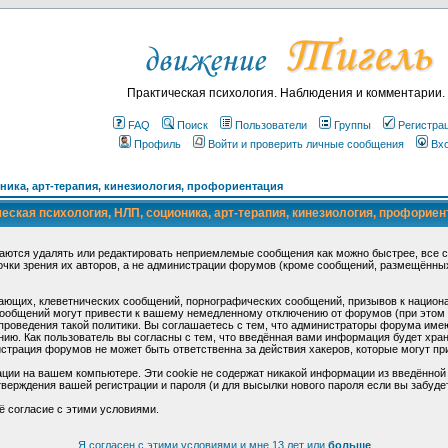
Практическая психология. Наблюдения и комментарии.
FAQ
Поиск
Пользователи
Группы
Регистра
Профиль
Войти и проверить личные сообщения
Вх
ика, арт-терапия, кинезиология, профориентация
ская психология, НЛП, соционика, арт-терапия, кинезиология, профориен
аются удалять или редактировать неприемлемые сообщения как можно быстрее, все 
очки зрения их авторов, а не администрации форумов (кроме сообщений, размещённы
ающих, клеветнических сообщений, порнографических сообщений, призывов к национ
общений могут привести к вашему немедленному отключению от форумов (при этом ва
роведения такой политики. Вы соглашаетесь с тем, что администраторы форума имеют
ию. Как пользователь вы согласны с тем, что введённая вами информация будет хран
страция форумов не может быть ответственна за действия хакеров, которые могут при
ции на вашем компьютере. Эти cookie не содержат никакой информации из введённой
верждения вашей регистрации и пароля (и для высылки нового пароля если вы забуде
ё согласие с этими условиями.
Я согласен с этими условиями и мне 13 лет или
больше