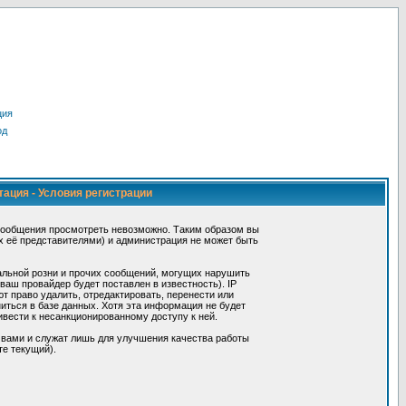
ция
од
тация - Условия регистрации
сообщения просмотреть невозможно. Таким образом вы
х её представителями) и администрация не может быть
альной розни и прочих сообщений, могущих нарушить
ш провайдер будет поставлен в известность). IP
 право удалить, отредактировать, перенести или
иться в базе данных. Хотя эта информация не будет
вести к несанкционированному доступу к ней.
 вами и служат лишь для улучшения качества работы
те текущий).