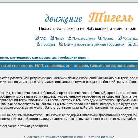
Практическая психология. Наблюдения и комментарии.
FAQ
Поиск
Пользователи
Группы
Регистра
Профиль
Войти и проверить личные сообщения
Вх
ика, арт-терапия, кинезиология, профориентация
ская психология, НЛП, соционика, арт-терапия, кинезиология, профориен
аются удалять или редактировать неприемлемые сообщения как можно быстрее, все 
очки зрения их авторов, а не администрации форумов (кроме сообщений, размещённы
ающих, клеветнических сообщений, порнографических сообщений, призывов к национ
общений могут привести к вашему немедленному отключению от форумов (при этом ва
роведения такой политики. Вы соглашаетесь с тем, что администраторы форума имеют
ию. Как пользователь вы согласны с тем, что введённая вами информация будет хран
страция форумов не может быть ответственна за действия хакеров, которые могут при
ции на вашем компьютере. Эти cookie не содержат никакой информации из введённой
верждения вашей регистрации и пароля (и для высылки нового пароля если вы забуде
ё согласие с этими условиями.
Я согласен с этими условиями и мне 13 лет или
больше