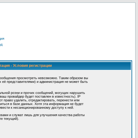
ция
од
тация - Условия регистрации
сообщения просмотреть невозможно. Таким образом вы
х её представителями) и администрация не может быть
альной розни и прочих сообщений, могущих нарушить
ш провайдер будет поставлен в известность). IP
 право удалить, отредактировать, перенести или
иться в базе данных. Хотя эта информация не будет
вести к несанкционированному доступу к ней.
 вами и служат лишь для улучшения качества работы
те текущий).