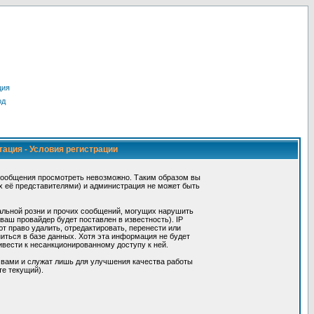
ция
од
тация - Условия регистрации
сообщения просмотреть невозможно. Таким образом вы
х её представителями) и администрация не может быть
альной розни и прочих сообщений, могущих нарушить
ш провайдер будет поставлен в известность). IP
 право удалить, отредактировать, перенести или
иться в базе данных. Хотя эта информация не будет
вести к несанкционированному доступу к ней.
 вами и служат лишь для улучшения качества работы
те текущий).