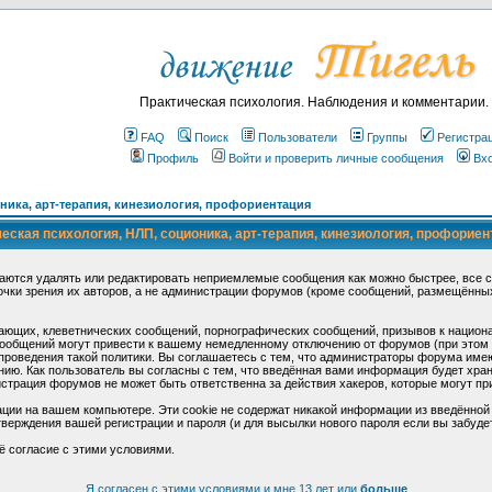
Практическая психология. Наблюдения и комментарии.
FAQ
Поиск
Пользователи
Группы
Регистра
Профиль
Войти и проверить личные сообщения
Вх
ика, арт-терапия, кинезиология, профориентация
ская психология, НЛП, соционика, арт-терапия, кинезиология, профориен
аются удалять или редактировать неприемлемые сообщения как можно быстрее, все 
очки зрения их авторов, а не администрации форумов (кроме сообщений, размещённы
ающих, клеветнических сообщений, порнографических сообщений, призывов к национ
общений могут привести к вашему немедленному отключению от форумов (при этом ва
роведения такой политики. Вы соглашаетесь с тем, что администраторы форума имеют
ию. Как пользователь вы согласны с тем, что введённая вами информация будет хран
страция форумов не может быть ответственна за действия хакеров, которые могут при
ции на вашем компьютере. Эти cookie не содержат никакой информации из введённой
верждения вашей регистрации и пароля (и для высылки нового пароля если вы забуде
ё согласие с этими условиями.
Я согласен с этими условиями и мне 13 лет или
больше