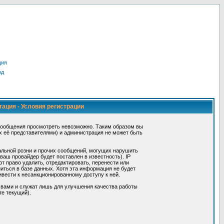
ция
од
тация - Условия регистрации
сообщения просмотреть невозможно. Таким образом вы
х её представителями) и администрация не может быть
альной розни и прочих сообщений, могущих нарушить
ш провайдер будет поставлен в известность). IP
 право удалить, отредактировать, перенести или
иться в базе данных. Хотя эта информация не будет
вести к несанкционированному доступу к ней.
 вами и служат лишь для улучшения качества работы
те текущий).