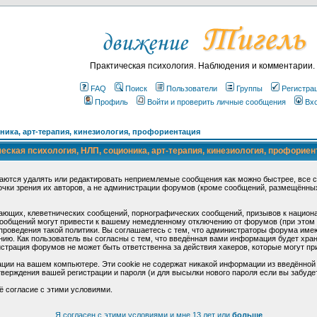
Практическая психология. Наблюдения и комментарии.
FAQ
Поиск
Пользователи
Группы
Регистра
Профиль
Войти и проверить личные сообщения
Вх
ика, арт-терапия, кинезиология, профориентация
ская психология, НЛП, соционика, арт-терапия, кинезиология, профориен
аются удалять или редактировать неприемлемые сообщения как можно быстрее, все 
очки зрения их авторов, а не администрации форумов (кроме сообщений, размещённы
ающих, клеветнических сообщений, порнографических сообщений, призывов к национ
общений могут привести к вашему немедленному отключению от форумов (при этом ва
роведения такой политики. Вы соглашаетесь с тем, что администраторы форума имеют
ию. Как пользователь вы согласны с тем, что введённая вами информация будет хран
страция форумов не может быть ответственна за действия хакеров, которые могут при
ции на вашем компьютере. Эти cookie не содержат никакой информации из введённой
верждения вашей регистрации и пароля (и для высылки нового пароля если вы забуде
ё согласие с этими условиями.
Я согласен с этими условиями и мне 13 лет или
больше