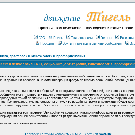
Практическая психология. Наблюдения и комментарии.
FAQ
Поиск
Пользователи
Группы
Регистра
Профиль
Войти и проверить личные сообщения
Вх
ика, арт-терапия, кинезиология, профориентация
ская психология, НЛП, соционика, арт-терапия, кинезиология, профориен
аются удалять или редактировать неприемлемые сообщения как можно быстрее, все 
очки зрения их авторов, а не администрации форумов (кроме сообщений, размещённы
ающих, клеветнических сообщений, порнографических сообщений, призывов к национ
общений могут привести к вашему немедленному отключению от форумов (при этом ва
роведения такой политики. Вы соглашаетесь с тем, что администраторы форума имеют
ию. Как пользователь вы согласны с тем, что введённая вами информация будет хран
страция форумов не может быть ответственна за действия хакеров, которые могут при
ции на вашем компьютере. Эти cookie не содержат никакой информации из введённой
верждения вашей регистрации и пароля (и для высылки нового пароля если вы забуде
ё согласие с этими условиями.
Я согласен с этими условиями и мне 13 лет или
больше