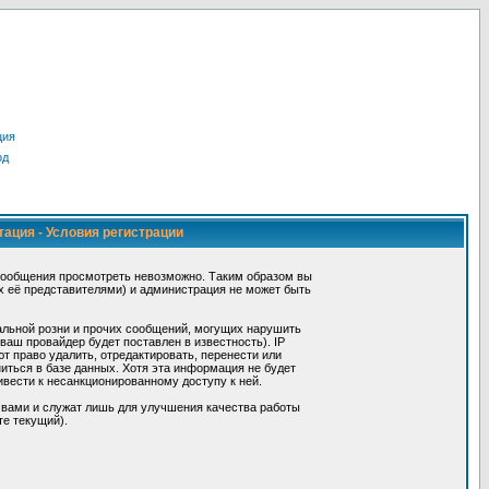
ция
од
тация - Условия регистрации
сообщения просмотреть невозможно. Таким образом вы
х её представителями) и администрация не может быть
альной розни и прочих сообщений, могущих нарушить
ш провайдер будет поставлен в известность). IP
 право удалить, отредактировать, перенести или
иться в базе данных. Хотя эта информация не будет
вести к несанкционированному доступу к ней.
 вами и служат лишь для улучшения качества работы
те текущий).