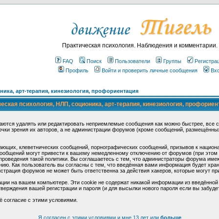
Практическая психология. Наблюдения и комментарии.
FAQ
Поиск
Пользователи
Группы
Регистра
Профиль
Войти и проверить личные сообщения
Вх
ика, арт-терапия, кинезиология, профориентация
ская психология, НЛП, соционика, арт-терапия, кинезиология, профориен
аются удалять или редактировать неприемлемые сообщения как можно быстрее, все 
очки зрения их авторов, а не администрации форумов (кроме сообщений, размещённы
ающих, клеветнических сообщений, порнографических сообщений, призывов к национ
общений могут привести к вашему немедленному отключению от форумов (при этом ва
роведения такой политики. Вы соглашаетесь с тем, что администраторы форума имеют
ию. Как пользователь вы согласны с тем, что введённая вами информация будет хран
страция форумов не может быть ответственна за действия хакеров, которые могут при
ции на вашем компьютере. Эти cookie не содержат никакой информации из введённой
верждения вашей регистрации и пароля (и для высылки нового пароля если вы забуде
ё согласие с этими условиями.
Я согласен с этими условиями и мне 13 лет или
больше