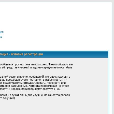
ция
од
тация - Условия регистрации
сообщения просмотреть невозможно. Таким образом вы
х её представителями) и администрация не может быть
альной розни и прочих сообщений, могущих нарушить
ш провайдер будет поставлен в известность). IP
 право удалить, отредактировать, перенести или
иться в базе данных. Хотя эта информация не будет
вести к несанкционированному доступу к ней.
 вами и служат лишь для улучшения качества работы
те текущий).