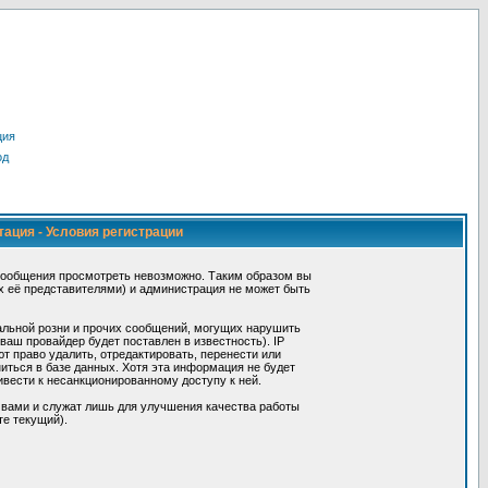
ция
од
тация - Условия регистрации
сообщения просмотреть невозможно. Таким образом вы
х её представителями) и администрация не может быть
альной розни и прочих сообщений, могущих нарушить
ш провайдер будет поставлен в известность). IP
 право удалить, отредактировать, перенести или
иться в базе данных. Хотя эта информация не будет
вести к несанкционированному доступу к ней.
 вами и служат лишь для улучшения качества работы
те текущий).