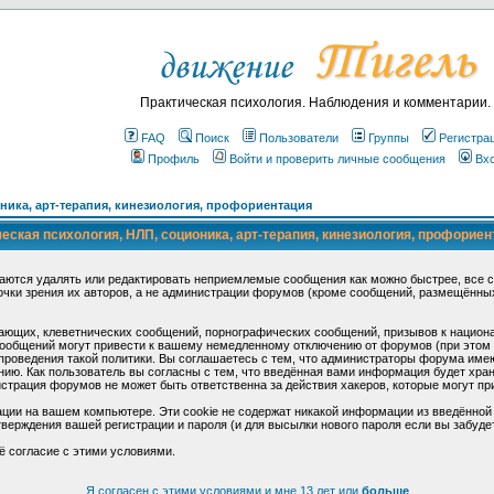
Практическая психология. Наблюдения и комментарии.
FAQ
Поиск
Пользователи
Группы
Регистра
Профиль
Войти и проверить личные сообщения
Вх
ика, арт-терапия, кинезиология, профориентация
ская психология, НЛП, соционика, арт-терапия, кинезиология, профориен
аются удалять или редактировать неприемлемые сообщения как можно быстрее, все 
очки зрения их авторов, а не администрации форумов (кроме сообщений, размещённы
ающих, клеветнических сообщений, порнографических сообщений, призывов к национ
общений могут привести к вашему немедленному отключению от форумов (при этом ва
роведения такой политики. Вы соглашаетесь с тем, что администраторы форума имеют
ию. Как пользователь вы согласны с тем, что введённая вами информация будет хран
страция форумов не может быть ответственна за действия хакеров, которые могут при
ции на вашем компьютере. Эти cookie не содержат никакой информации из введённой
верждения вашей регистрации и пароля (и для высылки нового пароля если вы забуде
ё согласие с этими условиями.
Я согласен с этими условиями и мне 13 лет или
больше