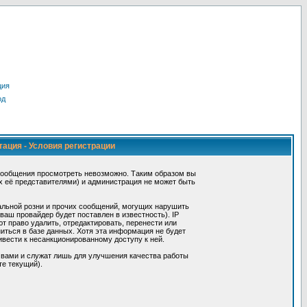
ция
од
тация - Условия регистрации
сообщения просмотреть невозможно. Таким образом вы
х её представителями) и администрация не может быть
альной розни и прочих сообщений, могущих нарушить
ш провайдер будет поставлен в известность). IP
 право удалить, отредактировать, перенести или
иться в базе данных. Хотя эта информация не будет
вести к несанкционированному доступу к ней.
 вами и служат лишь для улучшения качества работы
те текущий).