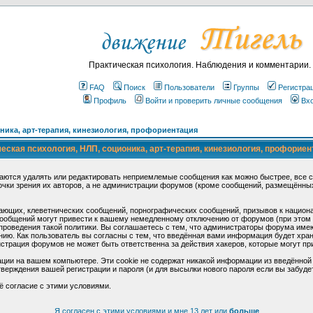
Практическая психология. Наблюдения и комментарии.
FAQ
Поиск
Пользователи
Группы
Регистра
Профиль
Войти и проверить личные сообщения
Вх
ика, арт-терапия, кинезиология, профориентация
ская психология, НЛП, соционика, арт-терапия, кинезиология, профориен
аются удалять или редактировать неприемлемые сообщения как можно быстрее, все 
очки зрения их авторов, а не администрации форумов (кроме сообщений, размещённы
ающих, клеветнических сообщений, порнографических сообщений, призывов к национ
общений могут привести к вашему немедленному отключению от форумов (при этом ва
роведения такой политики. Вы соглашаетесь с тем, что администраторы форума имеют
ию. Как пользователь вы согласны с тем, что введённая вами информация будет хран
страция форумов не может быть ответственна за действия хакеров, которые могут при
ции на вашем компьютере. Эти cookie не содержат никакой информации из введённой
верждения вашей регистрации и пароля (и для высылки нового пароля если вы забуде
ё согласие с этими условиями.
Я согласен с этими условиями и мне 13 лет или
больше