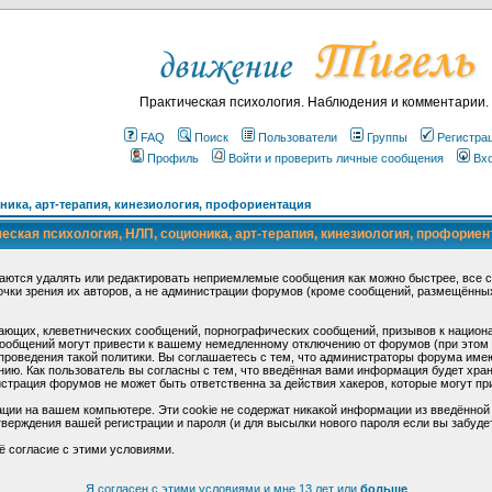
Практическая психология. Наблюдения и комментарии.
FAQ
Поиск
Пользователи
Группы
Регистра
Профиль
Войти и проверить личные сообщения
Вх
ика, арт-терапия, кинезиология, профориентация
ская психология, НЛП, соционика, арт-терапия, кинезиология, профориен
аются удалять или редактировать неприемлемые сообщения как можно быстрее, все 
очки зрения их авторов, а не администрации форумов (кроме сообщений, размещённы
ающих, клеветнических сообщений, порнографических сообщений, призывов к национ
общений могут привести к вашему немедленному отключению от форумов (при этом ва
роведения такой политики. Вы соглашаетесь с тем, что администраторы форума имеют
ию. Как пользователь вы согласны с тем, что введённая вами информация будет хран
страция форумов не может быть ответственна за действия хакеров, которые могут при
ции на вашем компьютере. Эти cookie не содержат никакой информации из введённой
верждения вашей регистрации и пароля (и для высылки нового пароля если вы забуде
ё согласие с этими условиями.
Я согласен с этими условиями и мне 13 лет или
больше