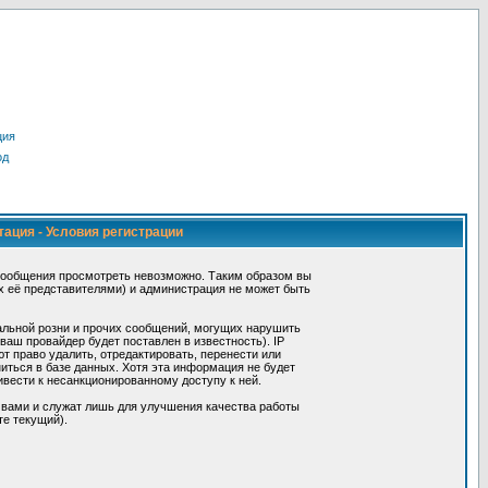
ция
од
тация - Условия регистрации
сообщения просмотреть невозможно. Таким образом вы
х её представителями) и администрация не может быть
альной розни и прочих сообщений, могущих нарушить
ш провайдер будет поставлен в известность). IP
 право удалить, отредактировать, перенести или
иться в базе данных. Хотя эта информация не будет
вести к несанкционированному доступу к ней.
 вами и служат лишь для улучшения качества работы
те текущий).