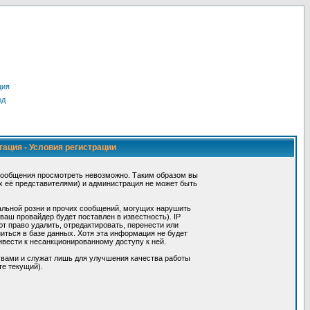
ция
од
тация - Условия регистрации
сообщения просмотреть невозможно. Таким образом вы
х её представителями) и администрация не может быть
альной розни и прочих сообщений, могущих нарушить
ш провайдер будет поставлен в известность). IP
 право удалить, отредактировать, перенести или
иться в базе данных. Хотя эта информация не будет
вести к несанкционированному доступу к ней.
 вами и служат лишь для улучшения качества работы
те текущий).