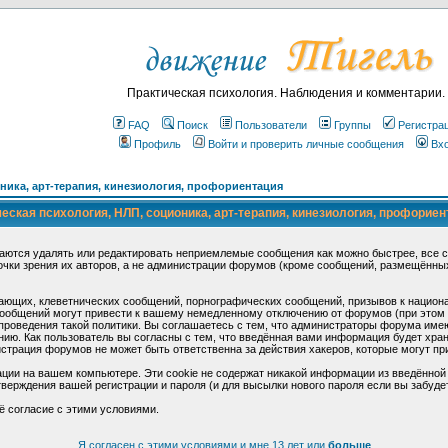
Практическая психология. Наблюдения и комментарии.
FAQ
Поиск
Пользователи
Группы
Регистра
Профиль
Войти и проверить личные сообщения
Вх
ика, арт-терапия, кинезиология, профориентация
ская психология, НЛП, соционика, арт-терапия, кинезиология, профориен
аются удалять или редактировать неприемлемые сообщения как можно быстрее, все 
очки зрения их авторов, а не администрации форумов (кроме сообщений, размещённы
ающих, клеветнических сообщений, порнографических сообщений, призывов к национ
общений могут привести к вашему немедленному отключению от форумов (при этом ва
роведения такой политики. Вы соглашаетесь с тем, что администраторы форума имеют
ию. Как пользователь вы согласны с тем, что введённая вами информация будет хран
страция форумов не может быть ответственна за действия хакеров, которые могут при
ции на вашем компьютере. Эти cookie не содержат никакой информации из введённой
верждения вашей регистрации и пароля (и для высылки нового пароля если вы забуде
ё согласие с этими условиями.
Я согласен с этими условиями и мне 13 лет или
больше