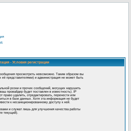
ция
од
тация - Условия регистрации
сообщения просмотреть невозможно. Таким образом вы
х её представителями) и администрация не может быть
альной розни и прочих сообщений, могущих нарушить
ш провайдер будет поставлен в известность). IP
 право удалить, отредактировать, перенести или
иться в базе данных. Хотя эта информация не будет
вести к несанкционированному доступу к ней.
 вами и служат лишь для улучшения качества работы
те текущий).