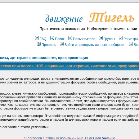
Практическая психология. Наблюдения и комментарии.
FAQ
Поиск
Пользователи
Группы
Регистра
Профиль
Войти и проверить личные сообщения
Вх
ика, арт-терапия, кинезиология, профориентация
ская психология, НЛП, соционика, арт-терапия, кинезиология, профориен
аются удалять или редактировать неприемлемые сообщения как можно быстрее, все 
очки зрения их авторов, а не администрации форумов (кроме сообщений, размещённы
ающих, клеветнических сообщений, порнографических сообщений, призывов к национ
общений могут привести к вашему немедленному отключению от форумов (при этом ва
роведения такой политики. Вы соглашаетесь с тем, что администраторы форума имеют
ию. Как пользователь вы согласны с тем, что введённая вами информация будет хран
страция форумов не может быть ответственна за действия хакеров, которые могут при
ции на вашем компьютере. Эти cookie не содержат никакой информации из введённой
верждения вашей регистрации и пароля (и для высылки нового пароля если вы забуде
ё согласие с этими условиями.
Я согласен с этими условиями и мне 13 лет или
больше