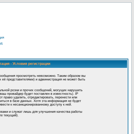
ция
од
тация - Условия регистрации
сообщения просмотреть невозможно. Таким образом вы
х её представителями) и администрация не может быть
альной розни и прочих сообщений, могущих нарушить
ш провайдер будет поставлен в известность). IP
 право удалить, отредактировать, перенести или
иться в базе данных. Хотя эта информация не будет
вести к несанкционированному доступу к ней.
 вами и служат лишь для улучшения качества работы
те текущий).