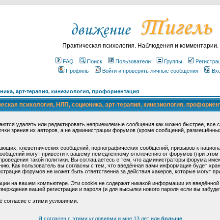
Практическая психология. Наблюдения и комментарии.
FAQ
Поиск
Пользователи
Группы
Регистра
Профиль
Войти и проверить личные сообщения
Вх
ика, арт-терапия, кинезиология, профориентация
ская психология, НЛП, соционика, арт-терапия, кинезиология, профориен
аются удалять или редактировать неприемлемые сообщения как можно быстрее, все 
очки зрения их авторов, а не администрации форумов (кроме сообщений, размещённы
ающих, клеветнических сообщений, порнографических сообщений, призывов к национ
общений могут привести к вашему немедленному отключению от форумов (при этом ва
роведения такой политики. Вы соглашаетесь с тем, что администраторы форума имеют
ию. Как пользователь вы согласны с тем, что введённая вами информация будет хран
страция форумов не может быть ответственна за действия хакеров, которые могут при
ции на вашем компьютере. Эти cookie не содержат никакой информации из введённой
верждения вашей регистрации и пароля (и для высылки нового пароля если вы забуде
ё согласие с этими условиями.
Я согласен с этими условиями и мне 13 лет или
больше