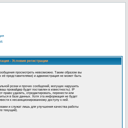
ция
од
тация - Условия регистрации
сообщения просмотреть невозможно. Таким образом вы
х её представителями) и администрация не может быть
альной розни и прочих сообщений, могущих нарушить
ш провайдер будет поставлен в известность). IP
 право удалить, отредактировать, перенести или
иться в базе данных. Хотя эта информация не будет
вести к несанкционированному доступу к ней.
 вами и служат лишь для улучшения качества работы
те текущий).