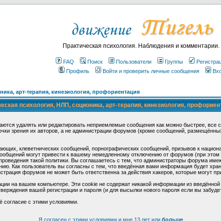
Практическая психология. Наблюдения и комментарии.
FAQ
Поиск
Пользователи
Группы
Регистра
Профиль
Войти и проверить личные сообщения
Вх
ика, арт-терапия, кинезиология, профориентация
ская психология, НЛП, соционика, арт-терапия, кинезиология, профориен
аются удалять или редактировать неприемлемые сообщения как можно быстрее, все 
очки зрения их авторов, а не администрации форумов (кроме сообщений, размещённы
ающих, клеветнических сообщений, порнографических сообщений, призывов к национ
общений могут привести к вашему немедленному отключению от форумов (при этом ва
роведения такой политики. Вы соглашаетесь с тем, что администраторы форума имеют
ию. Как пользователь вы согласны с тем, что введённая вами информация будет хран
страция форумов не может быть ответственна за действия хакеров, которые могут при
ции на вашем компьютере. Эти cookie не содержат никакой информации из введённой
верждения вашей регистрации и пароля (и для высылки нового пароля если вы забуде
ё согласие с этими условиями.
Я согласен с этими условиями и мне 13 лет или
больше