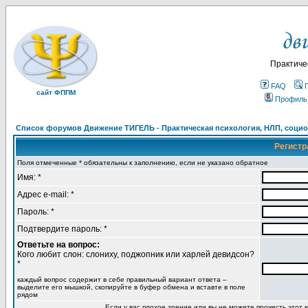
Практиче
FAQ
сайт ФППМ
Профиль
Список форумов Движение ТИГЕЛЬ - Практическая психология, НЛП, социон
Регистр
Поля отмеченные * обязательны к заполнению, если не указано обратное
Имя: *
Адрес e-mail: *
Пароль: *
Подтвердите пароль: *
Ответьте на вопрос:
Кого любит слон: слониху, поджопник или харлей девидсон?
*
каждый вопрос содержит в себе правильный вариант ответа –
выделите его мышкой, скопируйте в буфер обмена и вставте в поле
рядом
Если у вас плохое зрение или вы не можете прочесть этот к