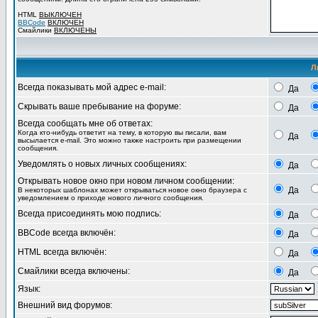
HTML
ВЫКЛЮЧЕН
BBCode
ВКЛЮЧЕН
Смайлики
ВКЛЮЧЕНЫ
Л
Всегда показывать мой адрес e-mail:
Да
Скрывать ваше пребывание на форуме:
Да
Всегда сообщать мне об ответах:
Когда кто-нибудь ответит на тему, в которую вы писали, вам
Да
высылается e-mail. Это можно также настроить при размещении
сообщения.
Уведомлять о новых личных сообщениях:
Да
Открывать новое окно при новом личном сообщении:
Да
В некоторых шаблонах может открываться новое окно браузера с
уведомлением о приходе нового личного сообщения.
Всегда присоединять мою подпись:
Да
BBCode всегда включён:
Да
HTML всегда включён:
Да
Смайлики всегда включены:
Да
Язык:
Внешний вид форумов: