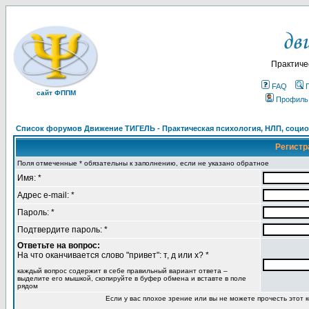
Практиче
FAQ
сайт ФППМ
Профиль
Список форумов Движение ТИГЕЛЬ - Практическая психология, НЛП, социон
Регистр
Поля отмеченные * обязательны к заполнению, если не указано обратное
Имя: *
Адрес e-mail: *
Пароль: *
Подтвердите пароль: *
Ответьте на вопрос:
На что оканчивается слово "привет": т, д или х? *
каждый вопрос содержит в себе правильный вариант ответа –
выделите его мышкой, скопируйте в буфер обмена и вставте в поле
рядом
Если у вас плохое зрение или вы не можете прочесть этот к