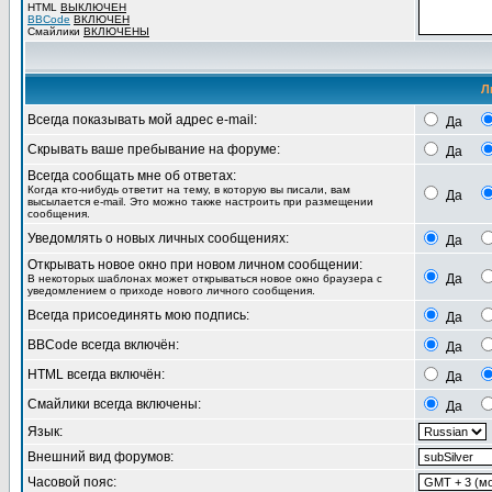
HTML
ВЫКЛЮЧЕН
BBCode
ВКЛЮЧЕН
Смайлики
ВКЛЮЧЕНЫ
Л
Всегда показывать мой адрес e-mail:
Да
Скрывать ваше пребывание на форуме:
Да
Всегда сообщать мне об ответах:
Когда кто-нибудь ответит на тему, в которую вы писали, вам
Да
высылается e-mail. Это можно также настроить при размещении
сообщения.
Уведомлять о новых личных сообщениях:
Да
Открывать новое окно при новом личном сообщении:
Да
В некоторых шаблонах может открываться новое окно браузера с
уведомлением о приходе нового личного сообщения.
Всегда присоединять мою подпись:
Да
BBCode всегда включён:
Да
HTML всегда включён:
Да
Смайлики всегда включены:
Да
Язык:
Внешний вид форумов:
Часовой пояс: