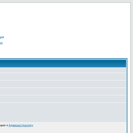
ция
од
ощью к
Администратору
.