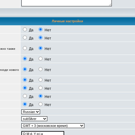
Личные настройки
Да
Нет
Да
Нет
Да
Нет
можно также
Да
Нет
Да
Нет
иходе нового
Да
Нет
Да
Нет
Да
Нет
Да
Нет