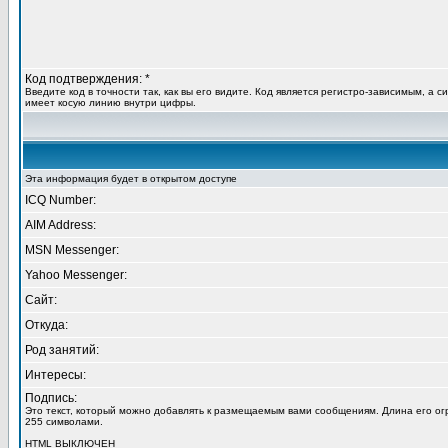
Код подтверждения: *
Введите код в точности так, как вы его видите. Код является регистро-зависимым, а с
имеет косую линию внутри цифры.
Эта информация будет в открытом доступе
ICQ Number:
AIM Address:
MSN Messenger:
Yahoo Messenger:
Сайт:
Откуда:
Род занятий:
Интересы:
Подпись:
Это текст, который можно добавлять к размещаемым вами сообщениям. Длина его о
255 символами.
HTML
ВЫКЛЮЧЕН