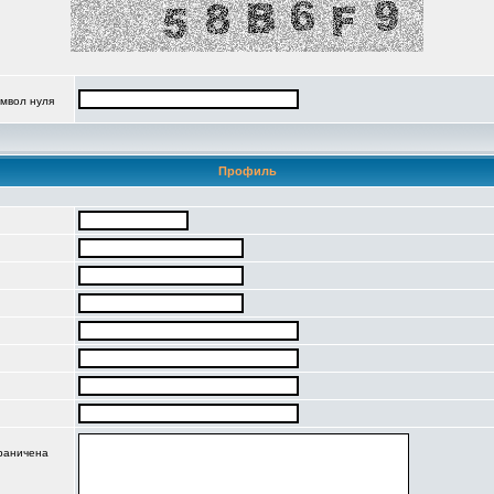
имвол нуля
Профиль
граничена