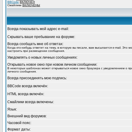
BBCode
ВКЛЮЧЕН
Смайлики
ВКЛЮЧЕНЫ
Всегда показывать мой адрес e-mail:
Скрывать ваше пребывание на форуме:
Всегда сообщать мне об ответах:
Когда кто-нибудь ответит на тему, в которую вы писали, вам высылается e-mail. Это 
настроить при размещении сообщения.
Уведомлять о новых личных сообщениях:
Открывать новое окно при новом личном сообщении:
В некоторых шаблонах может открываться новое окно браузера с уведомлением о пр
личного сообщения.
Всегда присоединять мою подпись:
BBCode всегда включён:
HTML всегда включён:
Смайлики всегда включены:
Язык:
Внешний вид форумов:
Часовой пояс:
Формат даты: