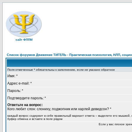
сайт ФППМ
Список форумов Движение ТИГЕЛЬ - Практическая психология, НЛП, социон
Поля отмеченные * обязательны к заполнению, если не указано обратное
Имя: *
Адрес e-mail: *
Пароль: *
Подтвердите пароль: *
Ответьте на вопрос:
Кого любит слон: слониху, поджопник или харлей девидсон? *
каждый вопрос содержит в себе правильный вариант ответа – выделите его мышкой, 
буфер обмена и вставте в поле рядом
Если у вас плохое зре