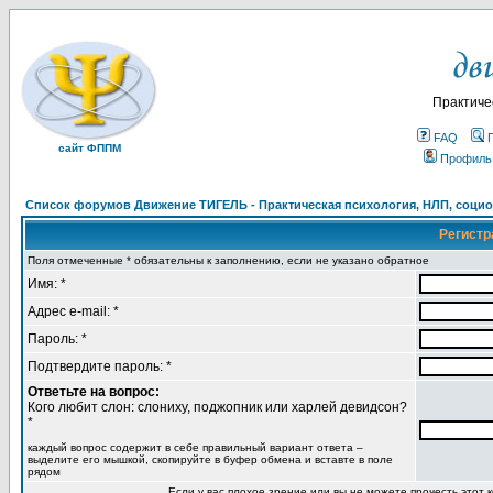
Практиче
FAQ
сайт ФППМ
Профиль
Список форумов Движение ТИГЕЛЬ - Практическая психология, НЛП, социон
Регистр
Поля отмеченные * обязательны к заполнению, если не указано обратное
Имя: *
Адрес e-mail: *
Пароль: *
Подтвердите пароль: *
Ответьте на вопрос:
Кого любит слон: слониху, поджопник или харлей девидсон?
*
каждый вопрос содержит в себе правильный вариант ответа –
выделите его мышкой, скопируйте в буфер обмена и вставте в поле
рядом
Если у вас плохое зрение или вы не можете прочесть этот к