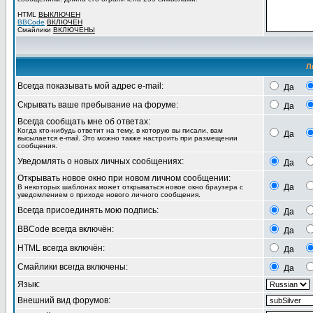
HTML
ВЫКЛЮЧЕН
BBCode
ВКЛЮЧЕН
Смайлики
ВКЛЮЧЕНЫ
Л
Всегда показывать мой адрес e-mail:
Да
Скрывать ваше пребывание на форуме:
Да
Всегда сообщать мне об ответах:
Когда кто-нибудь ответит на тему, в которую вы писали, вам
Да
высылается e-mail. Это можно также настроить при размещении
сообщения.
Уведомлять о новых личных сообщениях:
Да
Открывать новое окно при новом личном сообщении:
Да
В некоторых шаблонах может открываться новое окно браузера с
уведомлением о приходе нового личного сообщения.
Всегда присоединять мою подпись:
Да
BBCode всегда включён:
Да
HTML всегда включён:
Да
Смайлики всегда включены:
Да
Язык:
Внешний вид форумов: