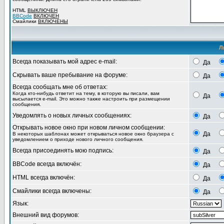
HTML
ВЫКЛЮЧЕН
BBCode
ВКЛЮЧЕН
Смайлики
ВКЛЮЧЕНЫ
Л
Всегда показывать мой адрес e-mail:
Да
Скрывать ваше пребывание на форуме:
Да
Всегда сообщать мне об ответах:
Когда кто-нибудь ответит на тему, в которую вы писали, вам
Да
высылается e-mail. Это можно также настроить при размещении
сообщения.
Уведомлять о новых личных сообщениях:
Да
Открывать новое окно при новом личном сообщении:
Да
В некоторых шаблонах может открываться новое окно браузера с
уведомлением о приходе нового личного сообщения.
Всегда присоединять мою подпись:
Да
BBCode всегда включён:
Да
HTML всегда включён:
Да
Смайлики всегда включены:
Да
Язык:
Внешний вид форумов: