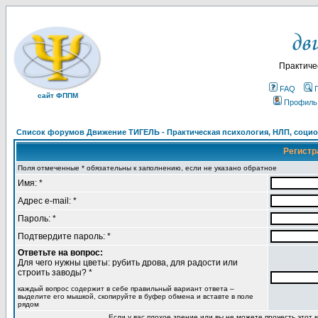
Практиче
FAQ
сайт ФППМ
Профиль
Список форумов Движение ТИГЕЛЬ - Практическая психология, НЛП, социон
Регистр
Поля отмеченные * обязательны к заполнению, если не указано обратное
Имя: *
Адрес e-mail: *
Пароль: *
Подтвердите пароль: *
Ответьте на вопрос:
Для чего нужны цветы: рубить дрова, для радости или
строить заводы? *
каждый вопрос содержит в себе правильный вариант ответа –
выделите его мышкой, скопируйте в буфер обмена и вставте в поле
рядом
Если у вас плохое зрение или вы не можете прочесть этот к