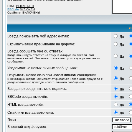
HTML
ВЫКЛЮЧЕН
BBCode
ВКЛЮЧЕН
Смайлики
ВКЛЮЧЕНЫ
Л
Всегда показывать мой адрес e-mail:
Да
Скрывать ваше пребывание на форуме:
Да
Всегда сообщать мне об ответах:
Когда кто-нибудь ответит на тему, в которую вы писали, вам
Да
высылается e-mail. Это можно также настроить при размещении
сообщения.
Уведомлять о новых личных сообщениях:
Да
Открывать новое окно при новом личном сообщении:
Да
В некоторых шаблонах может открываться новое окно браузера с
уведомлением о приходе нового личного сообщения.
Всегда присоединять мою подпись:
Да
BBCode всегда включён:
Да
HTML всегда включён:
Да
Смайлики всегда включены:
Да
Язык:
Внешний вид форумов: