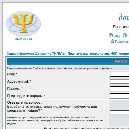
Практиче
FAQ
сайт ФППМ
Профиль
Список форумов Движение ТИГЕЛЬ - Практическая психология, НЛП, социон
Регистр
Поля отмеченные * обязательны к заполнению, если не указано обратное
Имя: *
Адрес e-mail: *
Пароль: *
Подтвердите пароль: *
Ответьте на вопрос:
Барабан это: музыкальный инструмент, табуретка или
средство от кашля? *
каждый вопрос содержит в себе правильный вариант ответа –
выделите его мышкой, скопируйте в буфер обмена и вставте в поле
рядом
Если у вас плохое зрение или вы не можете прочесть этот к