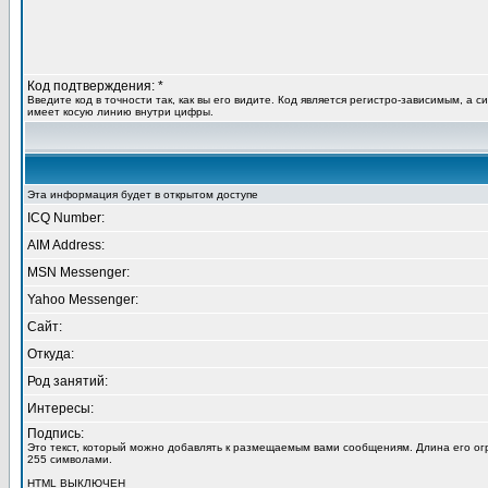
Код подтверждения: *
Введите код в точности так, как вы его видите. Код является регистро-зависимым, а с
имеет косую линию внутри цифры.
Эта информация будет в открытом доступе
ICQ Number:
AIM Address:
MSN Messenger:
Yahoo Messenger:
Сайт:
Откуда:
Род занятий:
Интересы:
Подпись:
Это текст, который можно добавлять к размещаемым вами сообщениям. Длина его о
255 символами.
HTML
ВЫКЛЮЧЕН