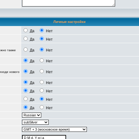
Личные настройки
Да
Нет
Да
Нет
Да
Нет
можно также
Да
Нет
Да
Нет
иходе нового
Да
Нет
Да
Нет
Да
Нет
Да
Нет