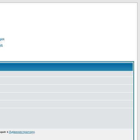
ция
од
ощью к
Администратору
.