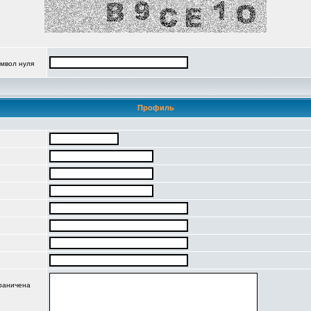
имвол нуля
Профиль
граничена