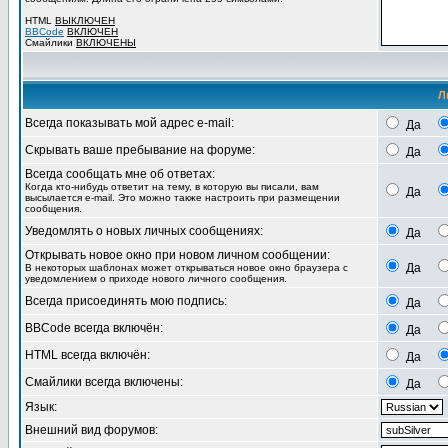
HTML
ВЫКЛЮЧЕН
BBCode
ВКЛЮЧЕН
Смайлики
ВКЛЮЧЕНЫ
Л
Всегда показывать мой адрес e-mail:
Да
Скрывать ваше пребывание на форуме:
Да
Всегда сообщать мне об ответах:
Когда кто-нибудь ответит на тему, в которую вы писали, вам
Да
высылается e-mail. Это можно также настроить при размещении
сообщения.
Уведомлять о новых личных сообщениях:
Да
Открывать новое окно при новом личном сообщении:
Да
В некоторых шаблонах может открываться новое окно браузера с
уведомлением о приходе нового личного сообщения.
Всегда присоединять мою подпись:
Да
BBCode всегда включён:
Да
HTML всегда включён:
Да
Смайлики всегда включены:
Да
Язык:
Внешний вид форумов: