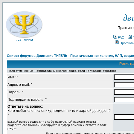
Практиче
FAQ
сайт ФППМ
Профиль
Список форумов Движение ТИГЕЛЬ - Практическая психология, НЛП, социон
Регистр
Поля отмеченные * обязательны к заполнению, если не указано обратное
Имя: *
Адрес e-mail: *
Пароль: *
Подтвердите пароль: *
Ответьте на вопрос:
Кого любит слон: слониху, поджопник или харлей девидсон?
*
каждый вопрос содержит в себе правильный вариант ответа –
выделите его мышкой, скопируйте в буфер обмена и вставте в поле
рядом
Если у вас плохое зрение или вы не можете прочесть этот к