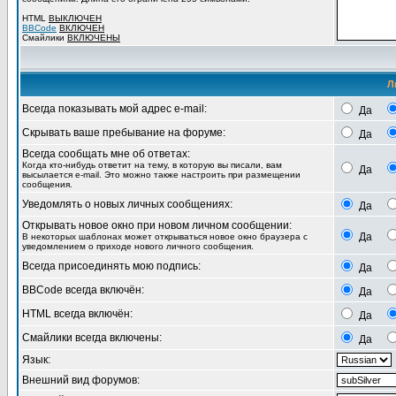
HTML
ВЫКЛЮЧЕН
BBCode
ВКЛЮЧЕН
Смайлики
ВКЛЮЧЕНЫ
Л
Всегда показывать мой адрес e-mail:
Да
Скрывать ваше пребывание на форуме:
Да
Всегда сообщать мне об ответах:
Когда кто-нибудь ответит на тему, в которую вы писали, вам
Да
высылается e-mail. Это можно также настроить при размещении
сообщения.
Уведомлять о новых личных сообщениях:
Да
Открывать новое окно при новом личном сообщении:
Да
В некоторых шаблонах может открываться новое окно браузера с
уведомлением о приходе нового личного сообщения.
Всегда присоединять мою подпись:
Да
BBCode всегда включён:
Да
HTML всегда включён:
Да
Смайлики всегда включены:
Да
Язык:
Внешний вид форумов: