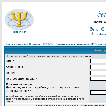
Практиче
FAQ
сайт ФППМ
Профиль
Список форумов Движение ТИГЕЛЬ - Практическая психология, НЛП, социон
Регистр
Поля отмеченные * обязательны к заполнению, если не указано обратное
Имя: *
Адрес e-mail: *
Пароль: *
Подтвердите пароль: *
Ответьте на вопрос:
Для чего нужны цветы: рубить дрова, для радости или
строить заводы? *
каждый вопрос содержит в себе правильный вариант ответа –
выделите его мышкой, скопируйте в буфер обмена и вставте в поле
рядом
Если у вас плохое зрение или вы не можете прочесть этот к