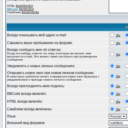
HTML
ВЫКЛЮЧЕН
BBCode
ВКЛЮЧЕН
Смайлики
ВКЛЮЧЕНЫ
Л
Всегда показывать мой адрес e-mail:
Да
Скрывать ваше пребывание на форуме:
Да
Всегда сообщать мне об ответах:
Когда кто-нибудь ответит на тему, в которую вы писали, вам
Да
высылается e-mail. Это можно также настроить при размещении
сообщения.
Уведомлять о новых личных сообщениях:
Да
Открывать новое окно при новом личном сообщении:
Да
В некоторых шаблонах может открываться новое окно браузера с
уведомлением о приходе нового личного сообщения.
Всегда присоединять мою подпись:
Да
BBCode всегда включён:
Да
HTML всегда включён:
Да
Смайлики всегда включены:
Да
Язык:
Внешний вид форумов: