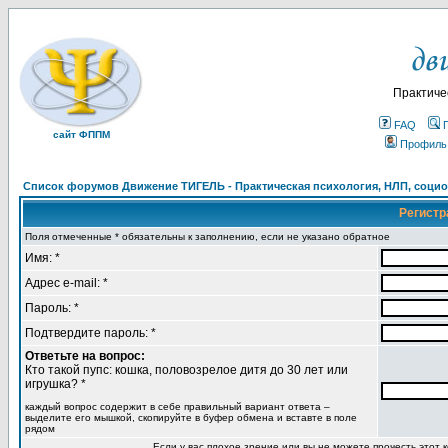
Практиче
FAQ
сайт ФППМ
Профиль
Список форумов Движение ТИГЕЛЬ - Практическая психология, НЛП, социон
Регистр
Поля отмеченные * обязательны к заполнению, если не указано обратное
Имя: *
Адрес e-mail: *
Пароль: *
Подтвердите пароль: *
Ответьте на вопрос:
Кто такой пупс: кошка, половозрелое дитя до 30 лет или
игрушка? *
каждый вопрос содержит в себе правильный вариант ответа –
выделите его мышкой, скопируйте в буфер обмена и вставте в поле
рядом
Если у вас плохое зрение или вы не можете прочесть этот к