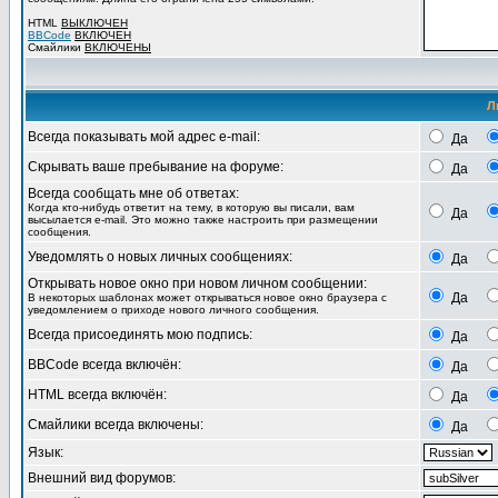
HTML
ВЫКЛЮЧЕН
BBCode
ВКЛЮЧЕН
Смайлики
ВКЛЮЧЕНЫ
Л
Всегда показывать мой адрес e-mail:
Да
Скрывать ваше пребывание на форуме:
Да
Всегда сообщать мне об ответах:
Когда кто-нибудь ответит на тему, в которую вы писали, вам
Да
высылается e-mail. Это можно также настроить при размещении
сообщения.
Уведомлять о новых личных сообщениях:
Да
Открывать новое окно при новом личном сообщении:
Да
В некоторых шаблонах может открываться новое окно браузера с
уведомлением о приходе нового личного сообщения.
Всегда присоединять мою подпись:
Да
BBCode всегда включён:
Да
HTML всегда включён:
Да
Смайлики всегда включены:
Да
Язык:
Внешний вид форумов: