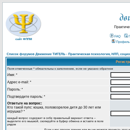
Практиче
FAQ
сайт ФППМ
Профиль
Список форумов Движение ТИГЕЛЬ - Практическая психология, НЛП, социон
Регистр
Поля отмеченные * обязательны к заполнению, если не указано обратное
Имя: *
Адрес e-mail: *
Пароль: *
Подтвердите пароль: *
Ответьте на вопрос:
Кто такой пупс: кошка, половозрелое дитя до 30 лет или
игрушка? *
каждый вопрос содержит в себе правильный вариант ответа –
выделите его мышкой, скопируйте в буфер обмена и вставте в поле
рядом
Если у вас плохое зрение или вы не можете прочесть этот к