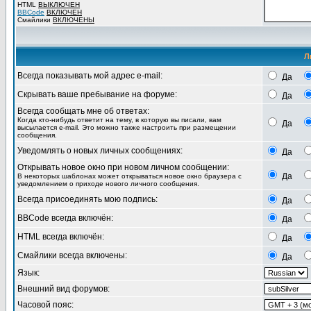
HTML
ВЫКЛЮЧЕН
BBCode
ВКЛЮЧЕН
Смайлики
ВКЛЮЧЕНЫ
Л
Всегда показывать мой адрес e-mail:
Да
Скрывать ваше пребывание на форуме:
Да
Всегда сообщать мне об ответах:
Когда кто-нибудь ответит на тему, в которую вы писали, вам
Да
высылается e-mail. Это можно также настроить при размещении
сообщения.
Уведомлять о новых личных сообщениях:
Да
Открывать новое окно при новом личном сообщении:
Да
В некоторых шаблонах может открываться новое окно браузера с
уведомлением о приходе нового личного сообщения.
Всегда присоединять мою подпись:
Да
BBCode всегда включён:
Да
HTML всегда включён:
Да
Смайлики всегда включены:
Да
Язык:
Внешний вид форумов:
Часовой пояс: