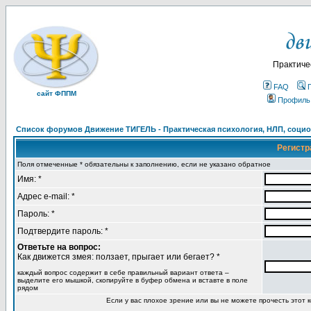
Практиче
FAQ
сайт ФППМ
Профиль
Список форумов Движение ТИГЕЛЬ - Практическая психология, НЛП, социон
Регистр
Поля отмеченные * обязательны к заполнению, если не указано обратное
Имя: *
Адрес e-mail: *
Пароль: *
Подтвердите пароль: *
Ответьте на вопрос:
Как движется змея: ползает, прыгает или бегает? *
каждый вопрос содержит в себе правильный вариант ответа –
выделите его мышкой, скопируйте в буфер обмена и вставте в поле
рядом
Если у вас плохое зрение или вы не можете прочесть этот к