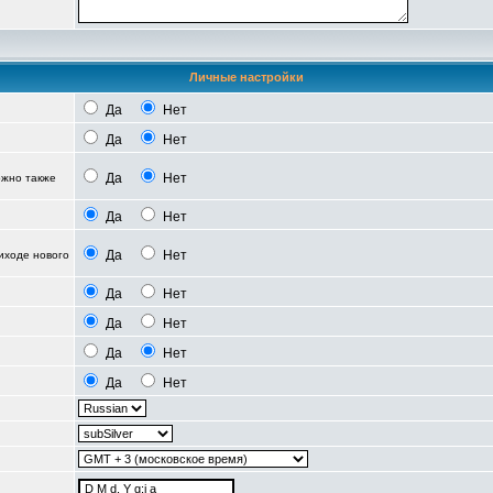
Личные настройки
Да
Нет
Да
Нет
Да
Нет
можно также
Да
Нет
Да
Нет
иходе нового
Да
Нет
Да
Нет
Да
Нет
Да
Нет