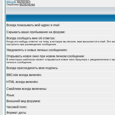
BBCode
ВКЛЮЧЕН
Смайлики
ВКЛЮЧЕНЫ
Всегда показывать мой адрес e-mail:
Скрывать ваше пребывание на форуме:
Всегда сообщать мне об ответах:
Когда кто-нибудь ответит на тему, в которую вы писали, вам высылается e-mail. Это 
настроить при размещении сообщения.
Уведомлять о новых личных сообщениях:
Открывать новое окно при новом личном сообщении:
В некоторых шаблонах может открываться новое окно браузера с уведомлением о пр
личного сообщения.
Всегда присоединять мою подпись:
BBCode всегда включён:
HTML всегда включён:
Смайлики всегда включены:
Язык:
Внешний вид форумов:
Часовой пояс:
Формат даты: