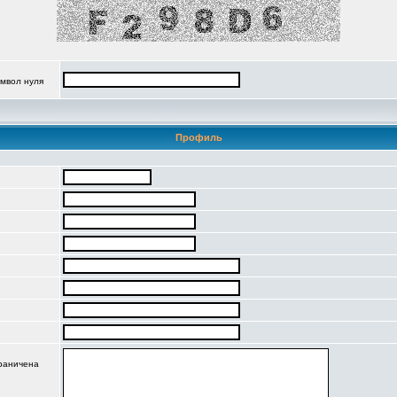
имвол нуля
Профиль
граничена