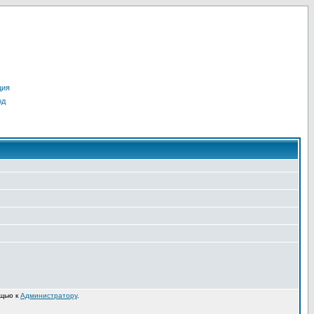
ция
од
ощью к
Администратору
.