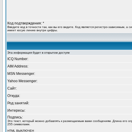
Код подтверждения: *
Введите код в точности так, как вы его видите. Код является регистро-зависимым, а с
имеет косую линию внутри цифры.
Эта информация будет в открытом доступе
ICQ Number:
AIM Address:
MSN Messenger:
Yahoo Messenger:
Сайт:
Откуда:
Род занятий:
Интересы:
Подпись:
Это текст, который можно добавлять к размещаемым вами сообщениям. Длина его о
255 символами.
HTML
ВЫКЛЮЧЕН