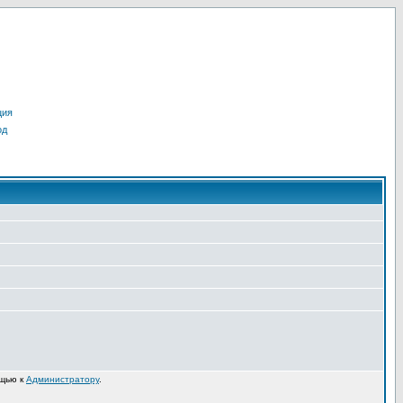
ция
од
ощью к
Администратору
.