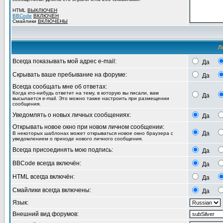
HTML
ВЫКЛЮЧЕН
BBCode
ВКЛЮЧЕН
Смайлики
ВКЛЮЧЕНЫ
Л
Всегда показывать мой адрес e-mail:
Да
Скрывать ваше пребывание на форуме:
Да
Всегда сообщать мне об ответах:
Когда кто-нибудь ответит на тему, в которую вы писали, вам
Да
высылается e-mail. Это можно также настроить при размещении
сообщения.
Уведомлять о новых личных сообщениях:
Да
Открывать новое окно при новом личном сообщении:
Да
В некоторых шаблонах может открываться новое окно браузера с
уведомлением о приходе нового личного сообщения.
Всегда присоединять мою подпись:
Да
BBCode всегда включён:
Да
HTML всегда включён:
Да
Смайлики всегда включены:
Да
Язык:
Внешний вид форумов: