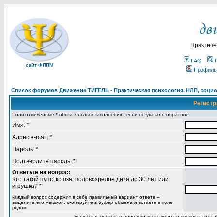
Практиче
FAQ
сайт ФППМ
Профиль
Список форумов Движение ТИГЕЛЬ - Практическая психология, НЛП, социон
Регистр
Поля отмеченные * обязательны к заполнению, если не указано обратное
Имя: *
Адрес e-mail: *
Пароль: *
Подтвердите пароль: *
Ответьте на вопрос:
Кто такой пупс: кошка, половозрелое дитя до 30 лет или
игрушка? *
каждый вопрос содержит в себе правильный вариант ответа –
выделите его мышкой, скопируйте в буфер обмена и вставте в поле
рядом
Если у вас плохое зрение или вы не можете прочесть этот к